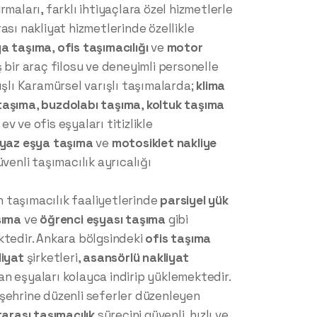
rmaları, farklı ihtiyaçlara özel hizmetlerle
ası nakliyat hizmetlerinde özellikle
ya taşıma
,
ofis taşımacılığı
ve
motor
 bir araç filosu ve deneyimli personelle
ışlı Karamürsel varışlı taşımalarda;
klima
taşıma
,
buzdolabı taşıma
,
koltuk taşıma
ev ve ofis eşyaları titizlikle
yaz eşya taşıma
ve
motosiklet nakliye
üvenli taşımacılık ayrıcalığı
 taşımacılık faaliyetlerinde
parsiyel yük
şıma
ve
öğrenci eşyası taşıma
gibi
ktedir. Ankara bölgsindeki
ofis taşıma
liyat
şirketleri,
asansörlü nakliyat
n eşyaları kolayca indirip yüklemektedir.
şehrine düzenli seferler düzenleyen
rarası taşımacılık
sürecini güvenli, hızlı ve