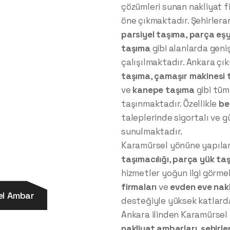
çözümleri sunan nakliyat fi
öne çıkmaktadır. Şehirlerar
parsiyel taşıma
,
parça eş
taşıma
gibi alanlarda geniş
çalışılmaktadır. Ankara çık
taşıma
,
çamaşır makinesi 
ve
kanepe taşıma
gibi tüm 
taşınmaktadır. Özellikle
be
taleplerinde sigortalı ve g
sunulmaktadır.
Karamürsel yönüne yapılan
taşımacılığı
,
parça yük ta
hizmetler yoğun ilgi görme
firmaları
ve
evden eve nak
el Ambar
desteğiyle yüksek katlarda
Ankara ilinden Karamürsel 
nakliyat ambarları
,
şehirle