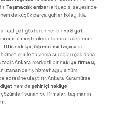
ir.
Taşımacılık ambarı
altyapısı sayesinde
 hem de küçük parça yükler kolaylıkla
a faaliyet gösteren her bir
nakliyat
kurumsal müşterilerin taşıma taleplerine
r.
Ofis nakliye
,
öğrenci evi taşıma
ve
hizmetleriyle taşınma süreçleri çok daha
ktedir. Ankara merkezli bir
nakliye firması
,
r uzanan geniş hizmet ağıyla tüm
de adresine ulaştırır. Ankara Karamürsel
kliyat
hem de
şehir içi nakliye
n çözümleri sunan bu firmalar, taşımanın
ır.