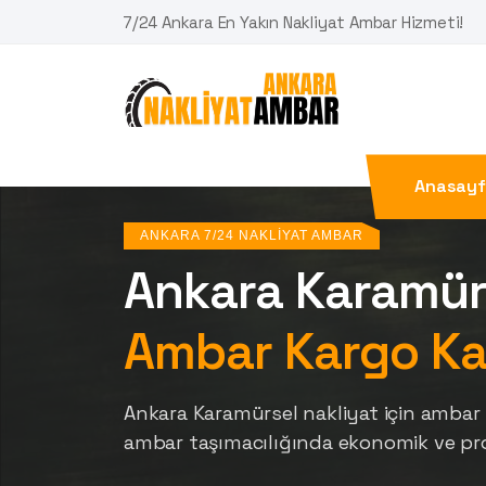
7/24 Ankara En Yakın Nakliyat Ambar Hizmeti!
Anasay
ANKARA 7/24 NAKLIYAT AMBAR
Ankara Karamür
Ambar Kargo Ka
Ankara Karamürsel nakliyat için ambar 
ambar taşımacılığında ekonomik ve pr